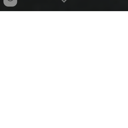
À propos de moi
Je m'appelle Anaïs, je suis coach diplômé d'état.
Passionnée par le sport depuis toute petite, je partage
Je crois profondément que
aujourd'hui ma passion.
chaque personne est unique, avec des besoins
individuels et des défis spécifiques. Mon rôle en tant
que coach est de créer un environnement positif où
tu
pou
rras
explorer, grandir et réaliser
ton
plein potentiel.
Ma Philosophie